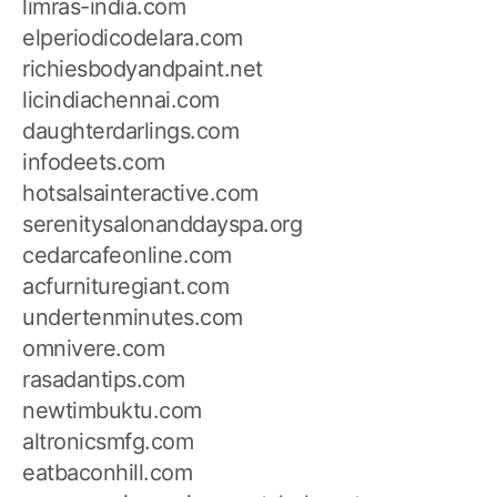
limras-india.com
elperiodicodelara.com
richiesbodyandpaint.net
licindiachennai.com
daughterdarlings.com
infodeets.com
hotsalsainteractive.com
serenitysalonanddayspa.org
cedarcafeonline.com
acfurnituregiant.com
undertenminutes.com
omnivere.com
rasadantips.com
newtimbuktu.com
altronicsmfg.com
eatbaconhill.com