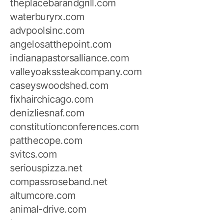
theplacebarandgrill.com
waterburyrx.com
advpoolsinc.com
angelosatthepoint.com
indianapastorsalliance.com
valleyoakssteakcompany.com
caseyswoodshed.com
fixhairchicago.com
denizliesnaf.com
constitutionconferences.com
patthecope.com
svitcs.com
seriouspizza.net
compassroseband.net
altumcore.com
animal-drive.com