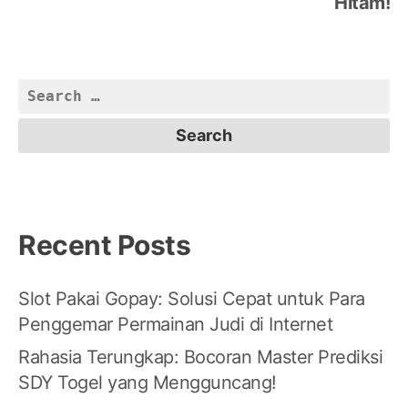
Hitam!
Search
for:
Recent Posts
Slot Pakai Gopay: Solusi Cepat untuk Para
Penggemar Permainan Judi di Internet
Rahasia Terungkap: Bocoran Master Prediksi
SDY Togel yang Mengguncang!