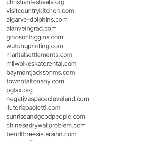
christianfestivals.org
visitcountrykitchen.com
algarve-dolphins.com
alanveingrad.com
ginosonhiggins.com
wutungprinting.com
maritalsettlements.com
milwbikeskaterental.com
baymontjacksonms.com
townofaltonany.com
pglax.org
negativespacecleveland.com
liuteriapaoletti.com
sunriseandgoodpeople.com
chinesedrywallproblem.com
bendthreesistersinn.com