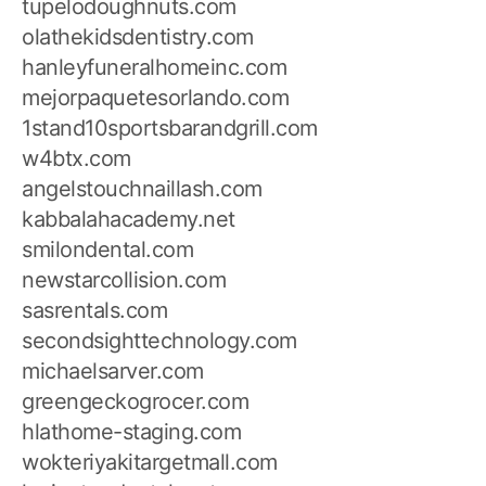
tupelodoughnuts.com
olathekidsdentistry.com
hanleyfuneralhomeinc.com
mejorpaquetesorlando.com
1stand10sportsbarandgrill.com
w4btx.com
angelstouchnaillash.com
kabbalahacademy.net
smilondental.com
newstarcollision.com
sasrentals.com
secondsighttechnology.com
michaelsarver.com
greengeckogrocer.com
hlathome-staging.com
wokteriyakitargetmall.com