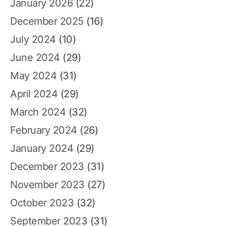
January 2026
(22)
December 2025
(16)
July 2024
(10)
June 2024
(29)
May 2024
(31)
April 2024
(29)
March 2024
(32)
February 2024
(26)
January 2024
(29)
December 2023
(31)
November 2023
(27)
October 2023
(32)
September 2023
(31)