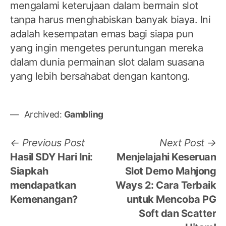
mengalami keterujaan dalam bermain slot
tanpa harus menghabiskan banyak biaya. Ini
adalah kesempatan emas bagi siapa pun
yang ingin mengetes peruntungan mereka
dalam dunia permainan slot dalam suasana
yang lebih bersahabat dengan kantong.
Archived:
Gambling
Post
Previous
N
Previous Post
Next Post
post:
po
Hasil SDY Hari Ini:
Menjelajahi Keseruan
navigation
Siapkah
Slot Demo Mahjong
mendapatkan
Ways 2: Cara Terbaik
Kemenangan?
untuk Mencoba PG
Soft dan Scatter