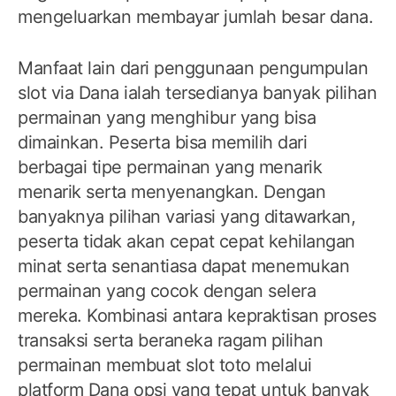
mengeluarkan membayar jumlah besar dana.
Manfaat lain dari penggunaan pengumpulan
slot via Dana ialah tersedianya banyak pilihan
permainan yang menghibur yang bisa
dimainkan. Peserta bisa memilih dari
berbagai tipe permainan yang menarik
menarik serta menyenangkan. Dengan
banyaknya pilihan variasi yang ditawarkan,
peserta tidak akan cepat cepat kehilangan
minat serta senantiasa dapat menemukan
permainan yang cocok dengan selera
mereka. Kombinasi antara kepraktisan proses
transaksi serta beraneka ragam pilihan
permainan membuat slot toto melalui
platform Dana opsi yang tepat untuk banyak