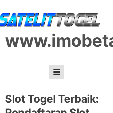
Skip
to
content
www.imobet
Slot Togel Terbaik:
Pendaftaran Slot