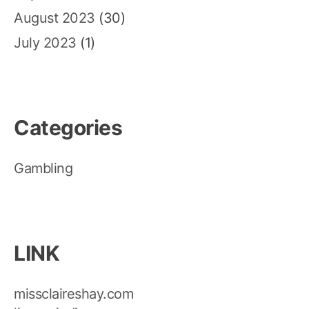
August 2023
(30)
July 2023
(1)
Categories
Gambling
LINK
missclaireshay.com