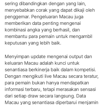
sering dibandingkan dengan yang lain,
menyebabkan corak yang dapat dikaji oleh
penggemar. Pengeluaran Macau juga
memberikan data penting mengenai
kombinasi angka yang berhasil, dan
membantu para pemain untuk mengambil
keputusan yang lebih baik.
Menyimpan update mengenai output dan
keluaran Macau adalah kunci untuk
senantiasa berkinerja baik dalam kompetisi.
Dengan mengikuti live Macau secara teratur,
para pemain bukan hanya mendapatkan
informasi terbaru, tetapi merasakan sensasi
dari setiap draw secara langsung. Data
Macau yang senantiasa diperbarui menjamin