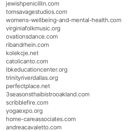
jewishpenicillin.com
tomsavagestudios.com
womens-wellbeing-and-mental-health.com
virginiafolkmusic.org
ovationsdance.com
ribandrhein.com
kolekcje.net
catolicanto.com
lbkeducationcenter.org
trinityriverdallas.org
perfectplace.net
3seasonsthaibistrooakland.com
scribblefire.com
yogaexpo.org
home-careassociates.com
andreacavaletto.com