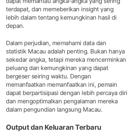
dapat memantau angka-angka yang sering
terdapat, dan memeberikan insight yang
lebih dalam tentang kemungkinan hasil di
depan.
Dalam perjudian, memahami data dan
statistik Macau adalah penting. Bukan hanya
sekedar angka, tetapi mereka mencerminkan
peluang dan kemungkinan yang dapat
bergeser seiring waktu. Dengan
memanfaatkan memanfaatkan ini, pemain
dapat berpartisipasi dengan lebih percaya diri
dan mengoptimalkan pengalaman mereka
dalam pengundian langsung Macau.
Output dan Keluaran Terbaru