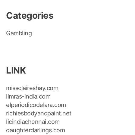
Categories
Gambling
LINK
missclaireshay.com
limras-india.com
elperiodicodelara.com
richiesbodyandpaint.net
licindiachennai.com
daughterdarlings.com