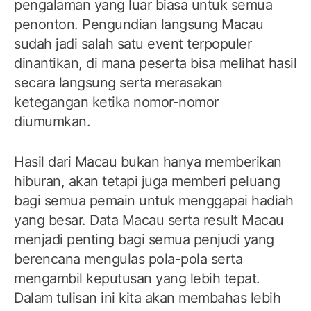
pengalaman yang luar biasa untuk semua
penonton. Pengundian langsung Macau
sudah jadi salah satu event terpopuler
dinantikan, di mana peserta bisa melihat hasil
secara langsung serta merasakan
ketegangan ketika nomor-nomor
diumumkan.
Hasil dari Macau bukan hanya memberikan
hiburan, akan tetapi juga memberi peluang
bagi semua pemain untuk menggapai hadiah
yang besar. Data Macau serta result Macau
menjadi penting bagi semua penjudi yang
berencana mengulas pola-pola serta
mengambil keputusan yang lebih tepat.
Dalam tulisan ini kita akan membahas lebih