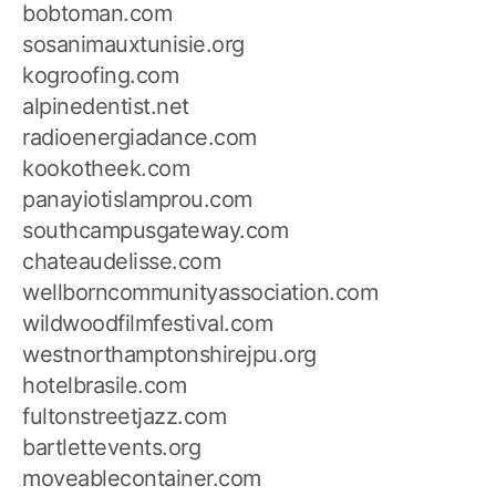
bobtoman.com
sosanimauxtunisie.org
kogroofing.com
alpinedentist.net
radioenergiadance.com
kookotheek.com
panayiotislamprou.com
southcampusgateway.com
chateaudelisse.com
wellborncommunityassociation.com
wildwoodfilmfestival.com
westnorthamptonshirejpu.org
hotelbrasile.com
fultonstreetjazz.com
bartlettevents.org
moveablecontainer.com