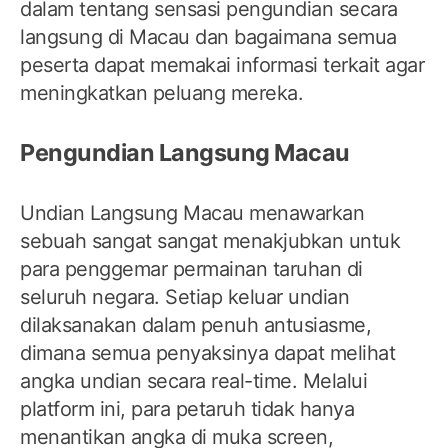
dalam tentang sensasi pengundian secara
langsung di Macau dan bagaimana semua
peserta dapat memakai informasi terkait agar
meningkatkan peluang mereka.
Pengundian Langsung Macau
Undian Langsung Macau menawarkan
sebuah sangat sangat menakjubkan untuk
para penggemar permainan taruhan di
seluruh negara. Setiap keluar undian
dilaksanakan dalam penuh antusiasme,
dimana semua penyaksinya dapat melihat
angka undian secara real-time. Melalui
platform ini, para petaruh tidak hanya
menantikan angka di muka screen,