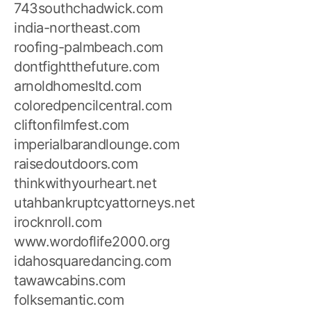
743southchadwick.com
india-northeast.com
roofing-palmbeach.com
dontfightthefuture.com
arnoldhomesltd.com
coloredpencilcentral.com
cliftonfilmfest.com
imperialbarandlounge.com
raisedoutdoors.com
thinkwithyourheart.net
utahbankruptcyattorneys.net
irocknroll.com
www.wordoflife2000.org
idahosquaredancing.com
tawawcabins.com
folksemantic.com