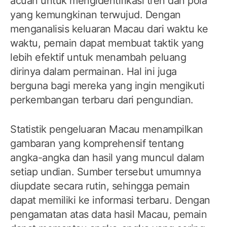
acuan untuk mengidentifikasi tren dan pola
yang kemungkinan terwujud. Dengan
menganalisis keluaran Macau dari waktu ke
waktu, pemain dapat membuat taktik yang
lebih efektif untuk menambah peluang
dirinya dalam permainan. Hal ini juga
berguna bagi mereka yang ingin mengikuti
perkembangan terbaru dari pengundian.
Statistik pengeluaran Macau menampilkan
gambaran yang komprehensif tentang
angka-angka dan hasil yang muncul dalam
setiap undian. Sumber tersebut umumnya
diupdate secara rutin, sehingga pemain
dapat memiliki ke informasi terbaru. Dengan
pengamatan atas data hasil Macau, pemain