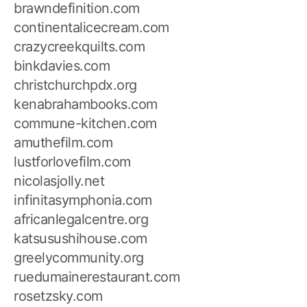
brawndefinition.com
continentalicecream.com
crazycreekquilts.com
binkdavies.com
christchurchpdx.org
kenabrahambooks.com
commune-kitchen.com
amuthefilm.com
lustforlovefilm.com
nicolasjolly.net
infinitasymphonia.com
africanlegalcentre.org
katsusushihouse.com
greelycommunity.org
ruedumainerestaurant.com
rosetzsky.com