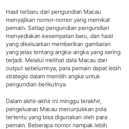
Hasil terbaru dari pengundian Macau
menyajikan nomor-nomor yang memikat
pemain. Setiap pengundian pengundian
menyediakan kesempatan baru, dan hasil
yang dikeluarkan memberikan gambaran
yang jelas tentang angka-angka yang sering
terjadi. Melalui melihat data Macau dari
output sebelumnya, para pemain dapat lebih
strategis dalam memilih angka untuk
pengundian berikutnya.
Dalam akhir-akhir ini minggu terakhir,
pengeluaran Macau menunjukkan pola
tertentu yang bisa digunakan oleh para
pemain. Beberapa nomor nampak lebih